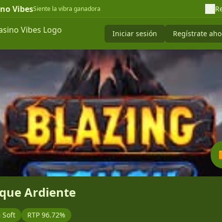
ino Vibes
R
Siente la vibra ganadora
Iniciar sesión
Regístrate aho
que Ardiente
 Soft
RTP 96.72%