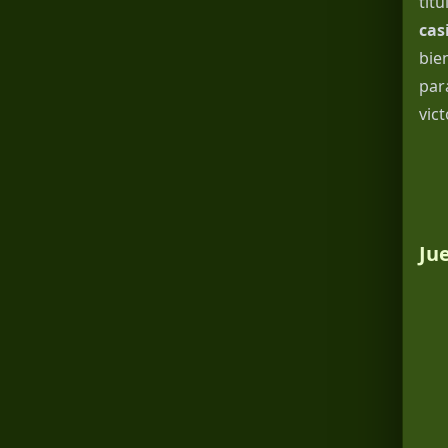
títu
cas
bie
para
vict
Ju