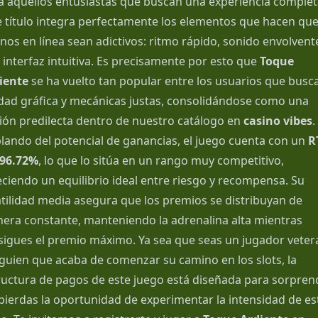
a aquellos entusiastas que buscan una experiencia complet
e título integra perfectamente los elementos que hacen que
inos en línea sean adictivos: ritmo rápido, sonido envolvent
 interfaz intuitiva. Es precisamente por esto que
Toque
iente
se ha vuelto tan popular entre los usuarios que busc
idad gráfica y mecánicas justas, consolidándose como una
ión predilecta dentro de nuestro catálogo en
casino vibes
.
lando del potencial de ganancias, el juego cuenta con un
R
 96.72%
, lo que lo sitúa en un rango muy competitivo,
eciendo un equilibrio ideal entre riesgo y recompensa. Su
atilidad media asegura que los premios se distribuyan de
era constante, manteniendo la adrenalina alta mientras
sigues el premio máximo. Ya sea que seas un jugador vete
lguien que acaba de comenzar su camino en los slots, la
ructura de pagos de este juego está diseñada para sorprend
pierdas la oportunidad de experimentar la intensidad de es