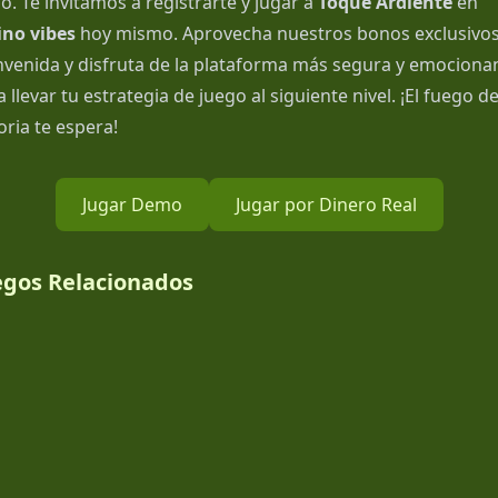
lo. Te invitamos a registrarte y jugar a
Toque Ardiente
en
ino vibes
hoy mismo. Aprovecha nuestros bonos exclusivo
nvenida y disfruta de la plataforma más segura y emociona
 llevar tu estrategia de juego al siguiente nivel. ¡El fuego de
oria te espera!
Jugar Demo
Jugar por Dinero Real
egos Relacionados