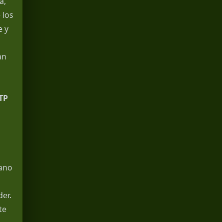
a,
 los
e y
an
TP
rano
er.
te