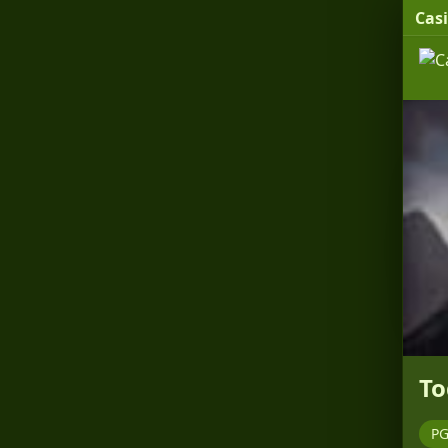
Cas
To
PG